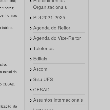
Procedimentos
es on-line;
Organizacionais
 tutores;
mpenho nas
PDI 2021-2025
Agenda do Reitor
 tablets.
Agenda do Vice-Reitor
Telefones
Editais
stro;
Ascom
 inicial do
Sisu UFS
elo CESAD.
CESAD
Assuntos Internacionais
ilização da
Licitações