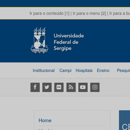
Ir para o conteúdo [1]
|
Ir para o menu [2]
|
Ir para a b
Institucional
Campi
Hospitais
Ensino
Pesqui
Facebook
Twitter
Flickr
RSS
Youtube
Instagram
Home
C