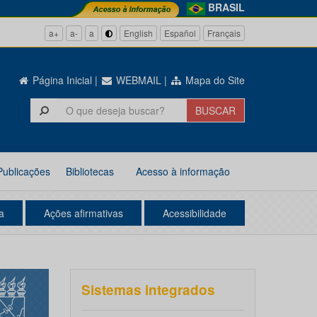
BRASIL
a+
a-
a
English
Español
Français
Página Inicial
|
WEBMAIL
|
Mapa do Site
Publicações
Bibliotecas
Acesso à informação
a
Ações afirmativas
Acessibilidade
Sistemas integrados