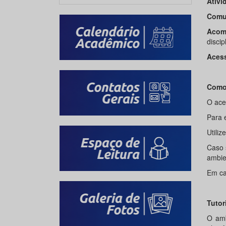
Ativi
Comu
Acom
discip
Aces
Como
O ace
Para 
Utiliz
Caso s
ambie
Em ca
Tutor
O amb