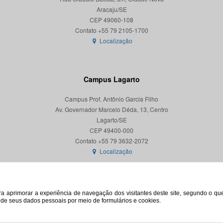
Aracaju/SE
CEP 49060-108
Localização
Campus Lagarto
Campus Prof. Antônio Garcia Filho
Av. Governador Marcelo Déda, 13, Centro
Lagarto/SE
CEP 49400-000
Localização
para aprimorar a experiência de navegação dos visitantes deste site, segundo o q
o de seus dados pessoais por meio de formulários e cookies.
© 2026. Todos os direitos reservados. Universidade Federal de Sergipe