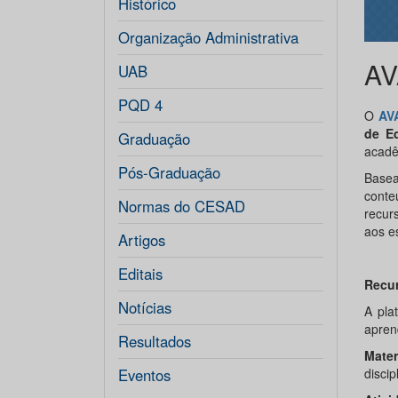
Histórico
Organização Administrativa
AV
UAB
PQD 4
O
A
V
de Ed
Graduação
acadê
Pós-Graduação
Basea
conte
Normas do CESAD
recur
aos e
Artigos
Editais
Recur
Notícias
A pla
apren
Resultados
Mater
Eventos
discip