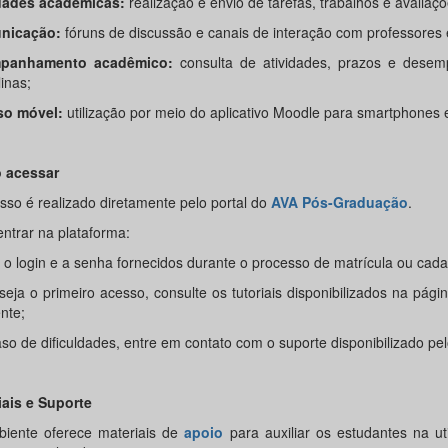
dades acadêmicas:
realização e envio de tarefas, trabalhos e avaliaçõ
nicação:
fóruns de discussão e canais de interação com professores e
panhamento acadêmico:
consulta de atividades, prazos e dese
linas;
so móvel:
utilização por meio do aplicativo Moodle para smartphones e
 acessar
sso é realizado diretamente pelo portal do
A
VA Pós-Graduação
.
entrar na plataforma:
e o login e a senha fornecidos durante o processo de matrícula ou cada
eja o primeiro acesso, consulte os tutoriais disponibilizados na página
nte;
so de dificuldades, entre em contato com o suporte disponibilizado p
iais e Suporte
iente oferece materiais de
apoio
para auxiliar os estudantes na ut