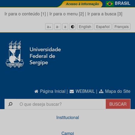
BRASIL
Ir para o conteúdo [1]
|
Ir para o menu [2]
|
Ir para a busca [3]
a+
a-
a
English
Español
Français
Página Inicial
|
WEBMAIL
|
Mapa do Site
Institucional
Campi