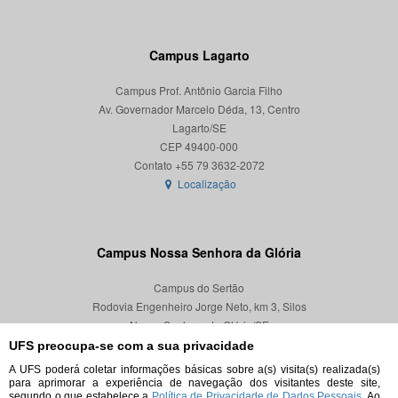
Campus Lagarto
Campus Prof. Antônio Garcia Filho
Av. Governador Marcelo Déda, 13, Centro
Lagarto/SE
CEP 49400-000
Localização
Campus Nossa Senhora da Glória
Campus do Sertão
Rodovia Engenheiro Jorge Neto, km 3, Silos
Nossa Senhora da Glória/SE
CEP 49680-000
UFS preocupa-se com a sua privacidade
A UFS poderá coletar informações básicas sobre a(s) visita(s) realizada(s)
Localização
para aprimorar a experiência de navegação dos visitantes deste site,
segundo o que estabelece a
Política de Privacidade de Dados Pessoais.
Ao