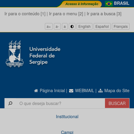
BRASIL
Ir para o conteúdo [1]
|
Ir para o menu [2]
|
Ir para a busca [3]
a+
a-
a
English
Español
Français
Página Inicial
|
WEBMAIL
|
Mapa do Site
Institucional
Campi