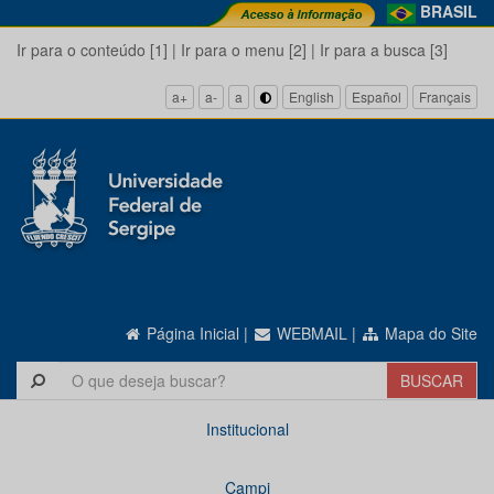
BRASIL
Ir para o conteúdo [1]
|
Ir para o menu [2]
|
Ir para a busca [3]
a+
a-
a
English
Español
Français
Página Inicial
|
WEBMAIL
|
Mapa do Site
Institucional
Campi