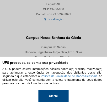
Lagarto/SE
CEP 49400-000
Localização
Campus Nossa Senhora da Glória
Campus do Sertão
Rodovia Engenheiro Jorge Neto, km 3, Silos
Nossa Senhora da Glória/SE
CEP 49680-000
UFS preocupa-se com a sua privacidade
A UFS poderá coletar informações básicas sobre a(s) visita(s) realizada(s)
Localização
para aprimorar a experiência de navegação dos visitantes deste site,
segundo o que estabelece a
Política de Privacidade de Dados Pessoais.
Ao
utilizar este site, você concorda com a coleta e tratamento de seus dados
pessoais por meio de formulários e cookies.
© 2026. Todos os direitos reservados.
Ciente
Universidade Federal de Sergipe.