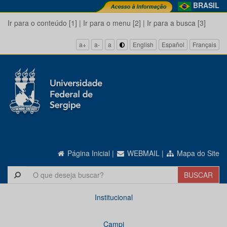
BRASIL
Ir para o conteúdo [1]
|
Ir para o menu [2]
|
Ir para a busca [3]
a+
a-
a
English
Español
Français
Página Inicial
|
WEBMAIL
|
Mapa do Site
Institucional
Campi