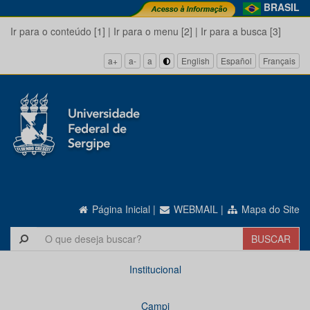
BRASIL
Ir para o conteúdo [1]
|
Ir para o menu [2]
|
Ir para a busca [3]
a+
a-
a
English
Español
Français
Página Inicial
|
WEBMAIL
|
Mapa do Site
Institucional
Campi