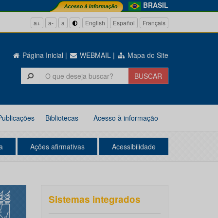
BRASIL
a+
a-
a
English
Español
Français
Página Inicial
|
WEBMAIL
|
Mapa do Site
Publicações
Bibliotecas
Acesso à informação
a
Ações afirmativas
Acessibilidade
Sistemas integrados