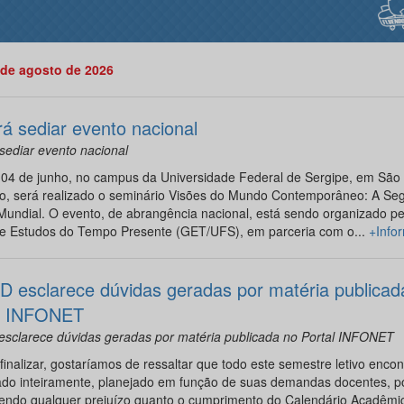
 de agosto de 2026
rá sediar evento nacional
sediar evento nacional
 04 de junho, no campus da Universidade Federal de Sergipe, em São
ão, será realizado o seminário Visões do Mundo Contemporâneo: A Se
undial. O evento, de abrangência nacional, está sendo organizado pe
e Estudos do Tempo Presente (GET/UFS), em parceria com o...
+Info
 esclarece dúvidas geradas por matéria publicad
l INFONET
sclarece dúvidas geradas por matéria publicada no Portal INFONET
finalizar, gostaríamos de ressaltar que todo este semestre letivo encon
ado inteiramente, planejado em função de suas demandas docentes, po
endo qualquer prejuízo quanto o cumprimento do Calendário Acadêmi