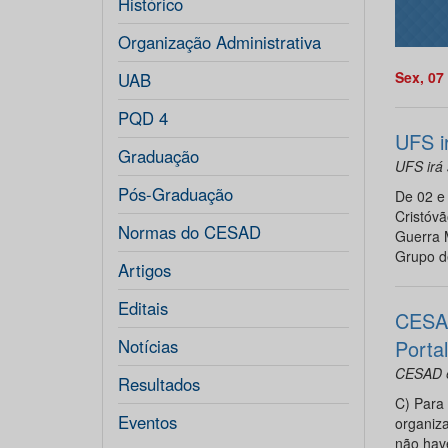
Histórico
Organização Administrativa
Sex, 07
UAB
PQD 4
UFS i
Graduação
UFS irá 
Pós-Graduação
De 02 e
Cristóv
Normas do CESAD
Guerra M
Grupo d
Artigos
Editais
CESAD
Notícias
Porta
CESAD e
Resultados
C) Para 
Eventos
organiz
não hav