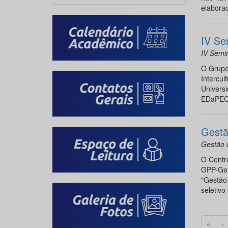
elabora
IV Se
IV Semi
O Grupo
Intercul
Universi
EDaPECI
Gestã
Gestão d
O Centr
GPP-GeR,
"Gestão 
seletivo
«
‹