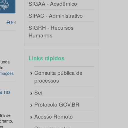
SIGAA - Acadêmico
SIPAC - Administrativo
SIGRH - Recursos
Humanos
Links rápidos
gunda
lo
Consulta pública de
rmações
processos
a no
Sei
Protocolo GOV.BR
tra-se
Acesso Remoto
rtanto,
co